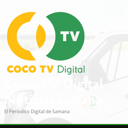
Saltar
al
contenido
Coco TV Digital
Noticias Samana
El Periodico Digital de Samana