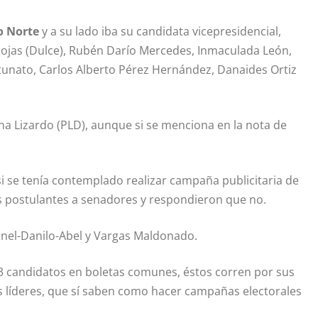
o Norte
y a su lado iba su candidata vicepresidencial,
Rojas (Dulce), Rubén Darío Mercedes, Inmaculada León,
tunato, Carlos Alberto Pérez Hernández, Danaides Ortiz
ina Lizardo (PLD), aunque si se menciona en la nota de
si se tenía contemplado realizar campaña publicitaria de
os postulantes a senadores y respondieron que no.
nel-Danilo-Abel y Vargas Maldonado.
 23 candidatos en boletas comunes, éstos corren por sus
s líderes, que sí saben como hacer campañas electorales