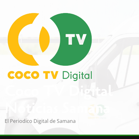
Saltar
al
contenido
Coco TV Digital
Noticias Samana
El Periodico Digital de Samana