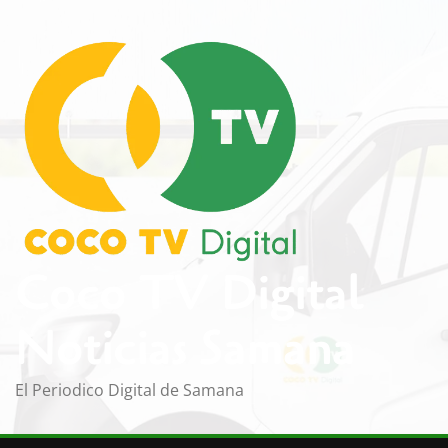
Saltar
al
contenido
Coco TV Digital
Noticias Samana
El Periodico Digital de Samana