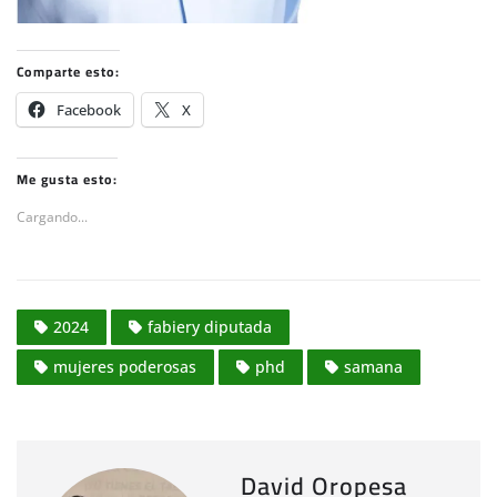
Comparte esto:
Facebook
X
Me gusta esto:
Cargando...
2024
fabiery diputada
mujeres poderosas
phd
samana
David Oropesa