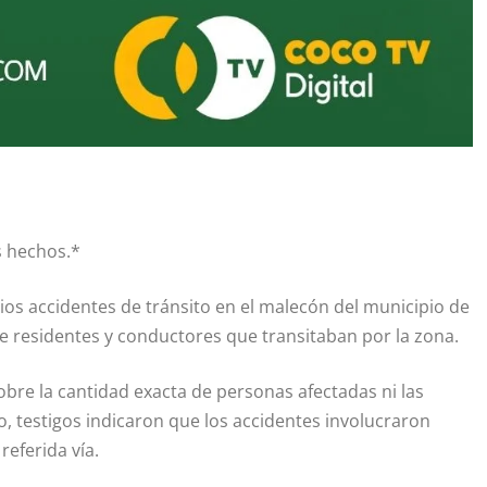
s hechos.*
os accidentes de tránsito en el malecón del municipio de
residentes y conductores que transitaban por la zona.
obre la cantidad exacta de personas afectadas ni las
, testigos indicaron que los accidentes involucraron
referida vía.