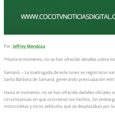
Por:
Jeffrey Mendoza
*Hasta el momento, no se han ofrecido detalles sobre lo
Samaná. – La madrugada de este lunes se registraron vari
Santa Bárbara de Samaná, generando preocupación entre 
Hasta el momento, no se han ofrecido detalles oficiales s
circunstancias en que ocurrieron los hechos. Sin embargo
motocicletas y otros vehículos que se desplazaban por la 