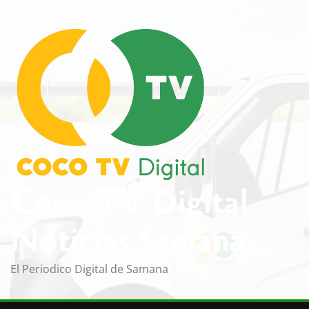
Saltar
al
contenido
Coco TV Digital
Noticias Samana
El Periodico Digital de Samana