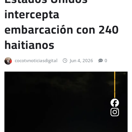
intercepta
embarcación con 240
haitianos
cocotvnoticiasdigital
Jun 4, 2026
0