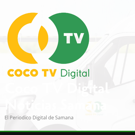
Saltar
al
contenido
Coco TV Digital
Noticias Samana
El Periodico Digital de Samana