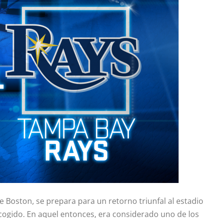
e Boston, se prepara para un retorno triunfal al estadio
cogido. En aquel entonces, era considerado uno de los