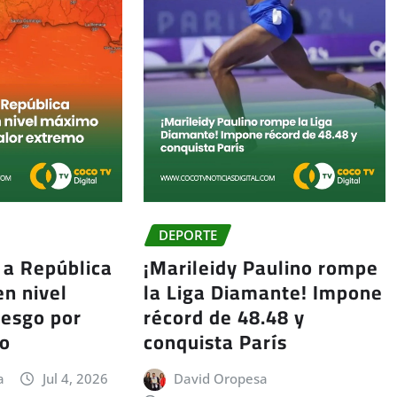
DEPORTE
 a República
¡Marileidy Paulino rompe
n nivel
la Liga Diamante! Impone
iesgo por
récord de 48.48 y
mo
conquista París
a
Jul 4, 2026
David Oropesa