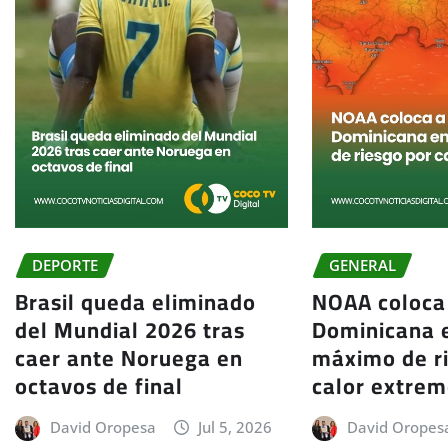
DEPORTE
GENERAL
Brasil queda eliminado
NOAA coloca
del Mundial 2026 tras
Dominicana e
caer ante Noruega en
máximo de r
octavos de final
calor extre
David Oropesa
Jul 5, 2026
David Oropes