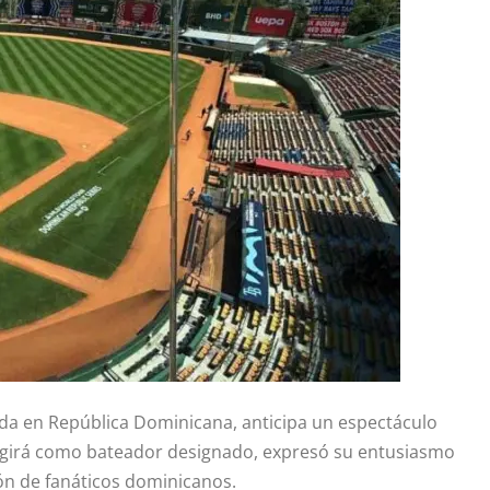
ida en República Dominicana, anticipa un espectáculo
ungirá como bateador designado, expresó su entusiasmo
ón de fanáticos dominicanos.