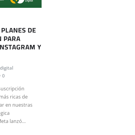
 PLANES DE
N PARA
INSTAGRAM Y
digital
0
suscripción
más ricas de
ar en nuestras
ógica
Meta lanzó…