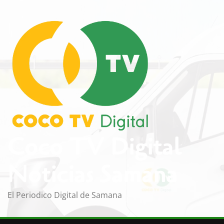
Saltar
al
contenido
Coco TV Digital
Noticias Samana
El Periodico Digital de Samana