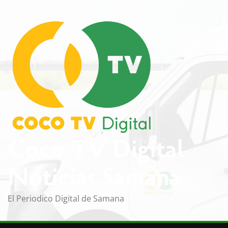
Saltar
al
contenido
Coco TV Digital
Noticias Samana
El Periodico Digital de Samana