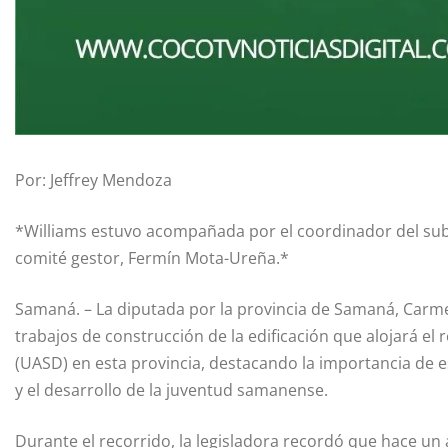
Por: Jeffrey Mendoza
*Williams estuvo acompañada por el coordinador del sub
comité gestor, Fermín Mota-Ureña.*
Samaná. – La diputada por la provincia de Samaná, Carmen 
trabajos de construcción de la edificación que alojará e
(UASD) en esta provincia, destacando la importancia de e
y el desarrollo de la juventud samanense.
Durante el recorrido, la legisladora recordó que hace un