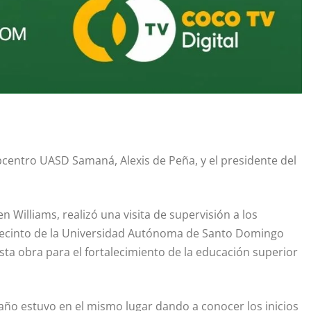
centro UASD Samaná, Alexis de Peña, y el presidente del
Williams, realizó una visita de supervisión a los
l recinto de la Universidad Autónoma de Santo Domingo
sta obra para el fortalecimiento de la educación superior
 año estuvo en el mismo lugar dando a conocer los inicios