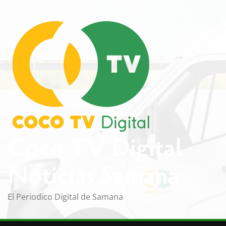
Saltar
al
contenido
Coco TV Digital
Noticias Samana
El Periodico Digital de Samana